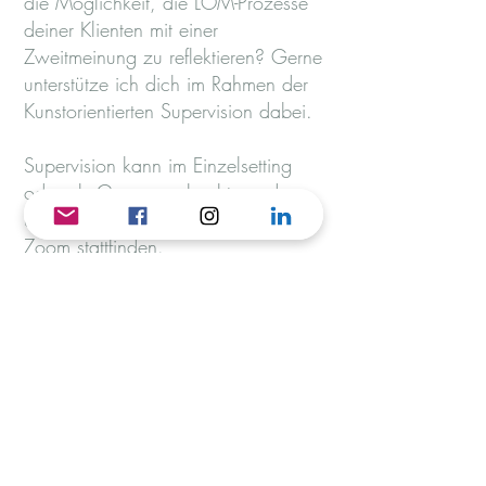
die Möglichkeit, die LOM-Prozesse
deiner Klienten mit einer
Zweitmeinung zu reflektieren? Gerne
unterstütze ich dich im Rahmen der
Kunstorientierten Supervision dabei.
Supervision kann im Einzelsetting
oder als Gruppe gebucht werden
und kann vor Ort oder Online via
Zoom stattfinden.
Ausserdem gibt es eine laufenden
Supervisions - Gruppe spezifisch für
LOM, an der du teilnehmen kannst.
Die Teilnehmerzahl für diese Gruppe
ist jeweils auf vier Personen
beschränkt. Bei Interesse lass
dich
hier
auf meine Mailingliste